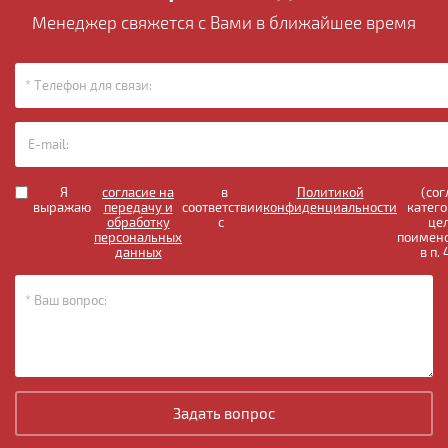
Менеджер свяжется с Вами в ближайшее время
Я
согласие на
в
Политикой
(сог
выражаю
передачу и
соответствии
конфиденциальности
катег
обработку
с
це
персональных
поимен
данных
в п. 
Задать вопрос