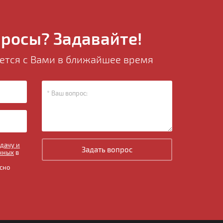
просы? Задавайте!
тся с Вами в ближайшее время
едачу и
Задать вопрос
нных
в
сно