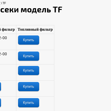
i
\ TF
секи модель TF
 фильтр
Топливный фильтр
2-00
2-00