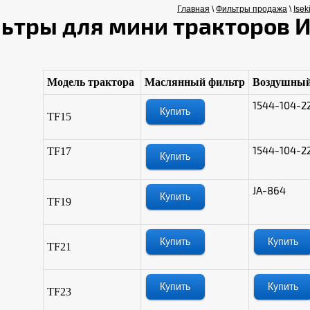
Главная
\
Фильтры продажа
\
Isek
ьтры для мини тракторов И
Модель трактора
Маслянный фильтр
Воздушный
1544-104-2
TF15
1544-104-2
TF17
JA-864
TF19
TF21
TF23