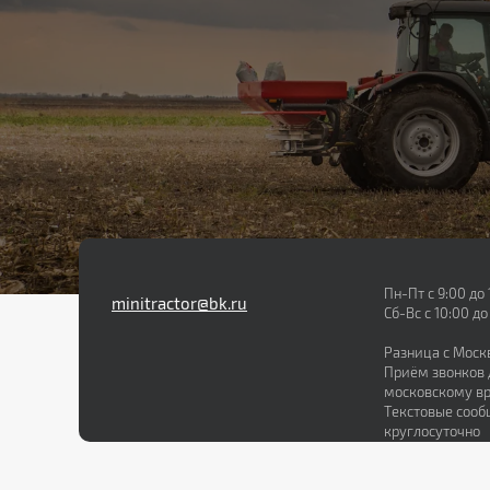
Пн-Пт с 9:00 до 
minitractor@bk.ru
Сб-Вс с 10:00 до
Разница с Моск
Приём звонков д
московскому в
Текстовые соо
круглосуточно