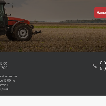
Наши
8 
18:00
 17:00
8 (
вой +7 часов
о 15:00 по
ремени
бщения